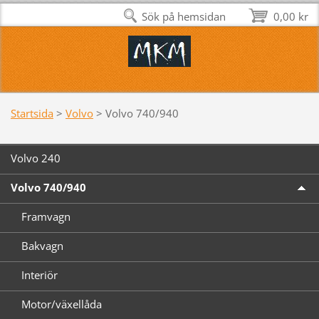
Sök på hemsidan
0,00 kr
Startsida
>
Volvo
>
Volvo 740/940
Volvo 240
Volvo 740/940
Framvagn
Bakvagn
Interiör
Motor/växellåda