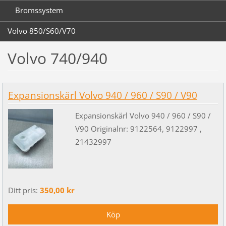
Bromssystem
Volvo 850/S60/V70
Volvo 740/940
Expansionskärl Volvo 940 / 960 / S90 / V90
Expansionskärl Volvo 940 / 960 / S90 /
V90 Originalnr: 9122564, 9122997 ,
21432997
Ditt pris:
350,00 kr