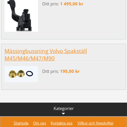
Ditt pris:
1 495,00 kr
Mässingbussning Volvo Spakställ
M45/M46/M47/M90
Ditt pris:
195,00 kr
Kategorier
Startsida
Om oss
Kontakta oss
Villkor och föreskrifter