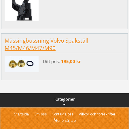
Mässingbussning Volvo Spakställ
M45/M46/M47/M90
Ditt pris:
195,00 kr
Kategorier
Startsida
Om oss
Kontakta oss
Villkor och föreskrifter
Återförsäljare