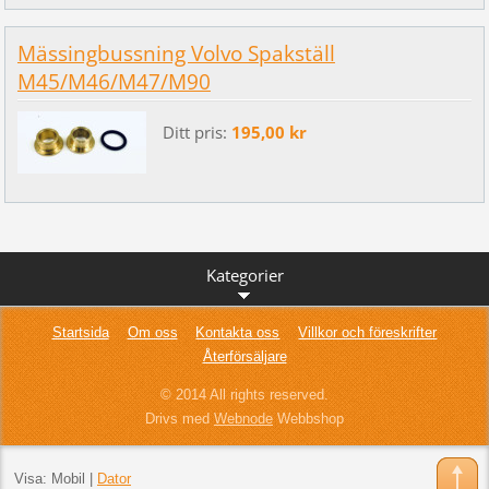
Mässingbussning Volvo Spakställ
M45/M46/M47/M90
Ditt pris:
195,00 kr
Kategorier
Startsida
Om oss
Kontakta oss
Villkor och föreskrifter
Återförsäljare
© 2014 All rights reserved.
Drivs med
Webnode
Webbshop
Visa:
Mobil
|
Dator