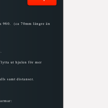
iga 960. (ca 70mm längre än
0.
lytta ut hjulen för mer
lls samt distanser.
rarmar: