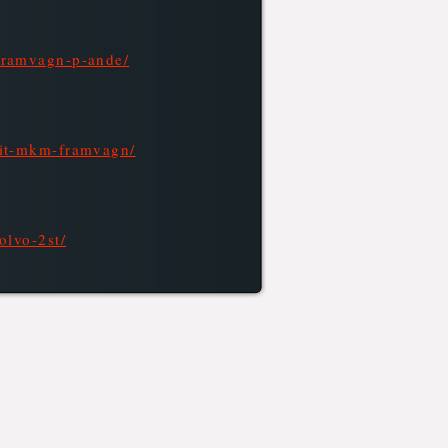
framvagn-p-ande/
kit-mkm-framvagn/
olvo-2st/