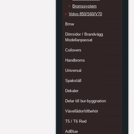
Bromssystem
Volvo 850/S60/V70
Bmw
Dörrsidor / Brandvägg
Modellanpassat
Coilovers
Handbroms
Universal
Spakställ
Dekaler
Delar till bur-byggnation
Växellådor/tillbehör
T5 / T6 Rwd
AdBlue