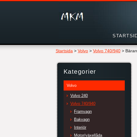
STARTSI
Startsida
>
Volvo
>
Volvo 740/940
>
Bärar
Kategorier
Volvo
Volvo 240
Volvo 740/940
Framvagn
Bakvagn
Interiör
Motor/växellåda