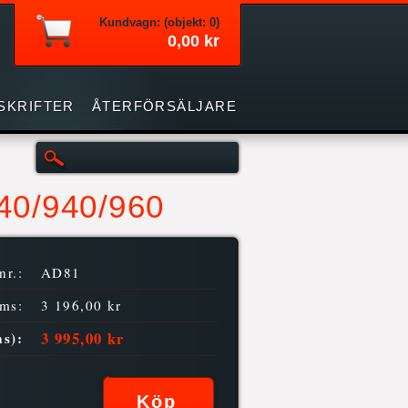
Kundvagn: (objekt: 0)
0,00 kr
SKRIFTER
ÅTERFÖRSÄLJARE
740/940/960
nr.:
AD81
oms:
3 196,00 kr
3 995,00 kr
ms):