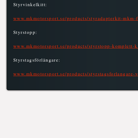
Styrvinkelkitt:
www.mkmotorsport.se/products/styradapterkit-mkm-
Styrstopp:
www.mkmotorsport.se/products/styrstopp-komplett-
Styrstagsförlängare:
www.mkmotorsport.se/products/styrstagsforlangare-v