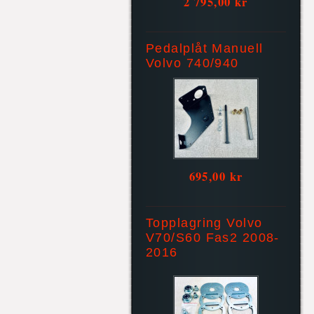
2 795,00 kr
Pedalplåt Manuell
Volvo 740/940
695,00 kr
Topplagring Volvo
V70/S60 Fas2 2008-
2016