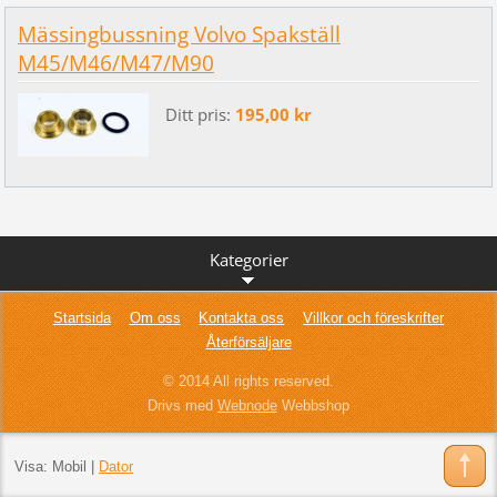
Mässingbussning Volvo Spakställ
M45/M46/M47/M90
Ditt pris:
195,00 kr
Kategorier
Startsida
Om oss
Kontakta oss
Villkor och föreskrifter
Återförsäljare
© 2014 All rights reserved.
Drivs med
Webnode
Webbshop
Visa:
Mobil
|
Dator