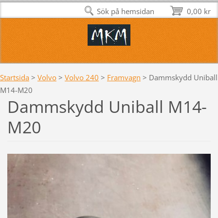
Sök på hemsidan
0,00 kr
Startsida
>
Volvo
>
Volvo 240
>
Framvagn
>
Dammskydd Uniball
M14-M20
Dammskydd Uniball M14-
M20