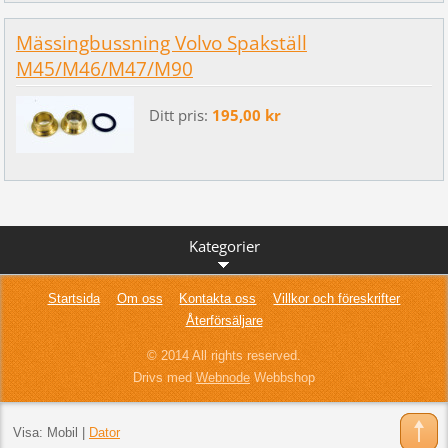
Mässingbussning Volvo Spakställ
M45/M46/M47/M90
Ditt pris:
195,00 kr
Kategorier
Startsida
Om oss
Kontakta oss
Villkor och föreskrifter
Återförsäljare
© 2014 All rights reserved.
Drivs med
Webnode
Webbshop
Visa:
Mobil
|
Dator