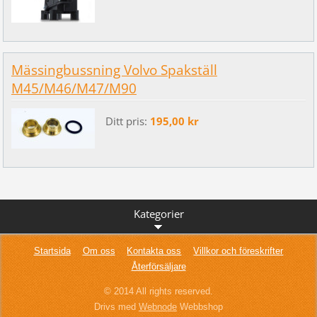
Mässingbussning Volvo Spakställ
M45/M46/M47/M90
Ditt pris:
195,00 kr
Kategorier
Startsida
Om oss
Kontakta oss
Villkor och föreskrifter
Återförsäljare
© 2014 All rights reserved.
Drivs med
Webnode
Webbshop